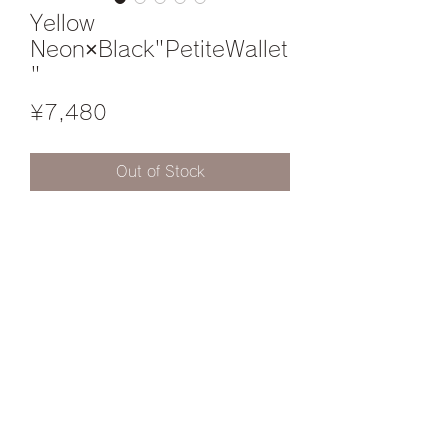
Yellow
Neon×Black"PetiteWallet
"
Price
¥7,480
Out of Stock
デニムチェーンショルダー・レザーシ
ョルダーを追加でご希望の方は
InstagramのDMやWebStoreのお問い
合わせからご連絡ください。
プライバシーポリシー
特定商取引に基づく表記