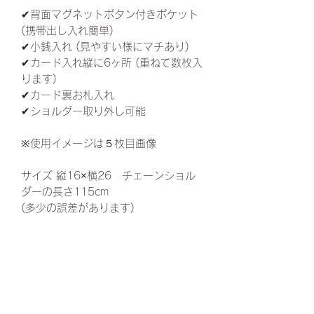
✔︎背面マグネットボタン付きポケット
(携帯出し入れ簡単)
✔︎小銭入れ (見やすい様にマチあり)
✔︎カード入れ縦に6ヶ所 (重ねて数枚入
ります)
✔︎カード裏お札入れ
✔︎ショルダー取り外し可能
※使用イメージは５枚目画像
サイズ 縦16×横26 チェーンショル
ダーの長さ115cm
(多少の誤差があります)
※チェーンショルダーご希望の方は長
さのご希望がありましたらインスタグ
ラムのDMよりお問い合わせくださ
い。
Pouch wallet.