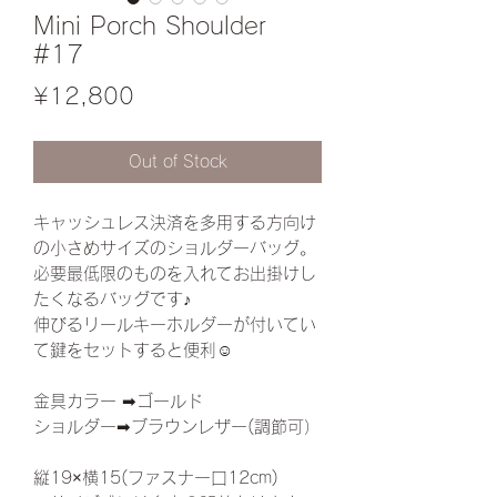
Mini Porch Shoulder
#17
Price
¥12,800
Out of Stock
キャッシュレス決済を多用する方向け
の小さめサイズのショルダーバッグ。
必要最低限のものを入れてお出掛けし
たくなるバッグです♪
伸びるリールキーホルダーが付いてい
て鍵をセットすると便利☺︎
金具カラー ➡︎ゴールド
ショルダー➡︎ブラウンレザー(調節可）
縦19×横15(ファスナー口12cm)